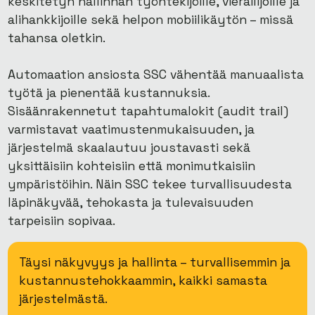
keskitetyn hallinnan työntekijöille, vierailijoille ja
alihankkijoille sekä helpon mobiilikäytön – missä
tahansa oletkin.
Automaation ansiosta SSC vähentää manuaalista
työtä ja pienentää kustannuksia.
Sisäänrakennetut tapahtumalokit (audit trail)
varmistavat vaatimustenmukaisuuden, ja
järjestelmä skaalautuu joustavasti sekä
yksittäisiin kohteisiin että monimutkaisiin
ympäristöihin. Näin SSC tekee turvallisuudesta
läpinäkyvää, tehokasta ja tulevaisuuden
tarpeisiin sopivaa.
Täysi näkyvyys ja hallinta – turvallisemmin ja
kustannustehokkaammin, kaikki samasta
järjestelmästä.