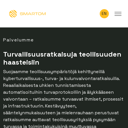
EN
Palvelumme
Turvallisuusratkaisuja teollisuuden
haasteisiin
Suojaamme teollisuusympäristöjä kehittyneillä
kyberturvallisuus-, turva- ja kulunvalvontaratkaisuilla.
Reaaliaikaisesta uhkien tunnistamisesta
automatisoituihin turvaprotokolliin ja älykkääseen
valvontaan – ratkaisumme turvaavat ihmiset, prosessit
ja infrastruktuurin. Kestävyyteen,
sääntelynmukaisuuteen ja mielenrauhaan perustuvat
ratkaisumme auttavat teollisuusyrityksiä pysymään
turvassa ja toimintakykyisinä muuttuvassa